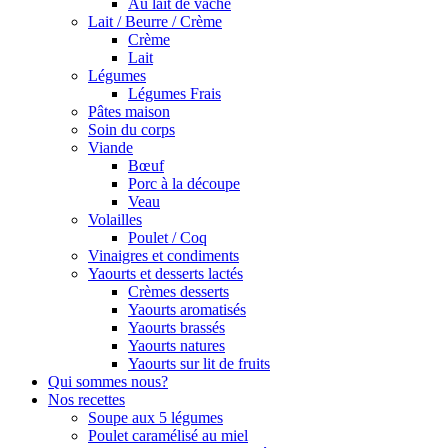
Au lait de vache
Lait / Beurre / Crème
Crème
Lait
Légumes
Légumes Frais
Pâtes maison
Soin du corps
Viande
Bœuf
Porc à la découpe
Veau
Volailles
Poulet / Coq
Vinaigres et condiments
Yaourts et desserts lactés
Crèmes desserts
Yaourts aromatisés
Yaourts brassés
Yaourts natures
Yaourts sur lit de fruits
Qui sommes nous?
Nos recettes
Soupe aux 5 légumes
Poulet caramélisé au miel