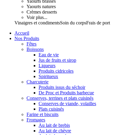
Yaourts brassés
Yaourts natures
Crèmes desserts
Voir plus...
Vinaigres et condiments
Soin du corps
Frais de port
Accueil
Nos Produits
Fêtes
Boissons
Eau de vie
Jus de fruits et sirop
Liqueurs
Produits cidricoles
Spiritueux
Charcuterie
Produits issus du séchoir
De Proc et Produits barbecue
Conserves, terrines et plats cuisinés
Conserves de viande, volailles
Plats cuisinés
Farine et biscuits
Fromages
Au lait de brebis
Au lait de chèvre