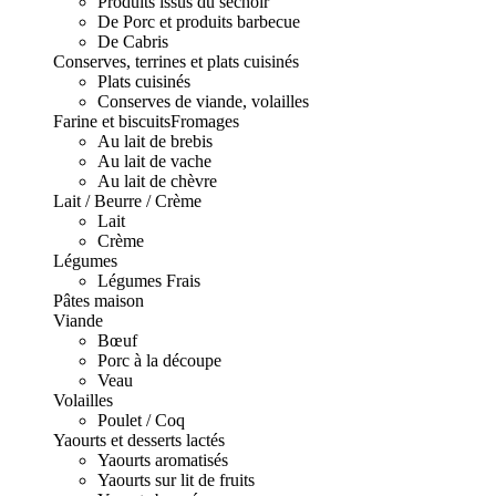
Produits issus du séchoir
De Porc et produits barbecue
De Cabris
Conserves, terrines et plats cuisinés
Plats cuisinés
Conserves de viande, volailles
Farine et biscuits
Fromages
Au lait de brebis
Au lait de vache
Au lait de chèvre
Lait / Beurre / Crème
Lait
Crème
Légumes
Légumes Frais
Pâtes maison
Viande
Bœuf
Porc à la découpe
Veau
Volailles
Poulet / Coq
Yaourts et desserts lactés
Yaourts aromatisés
Yaourts sur lit de fruits