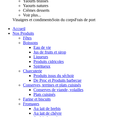
Yaourts brassés
Yaourts natures
Crèmes desserts
Voir plus...
Vinaigres et condiments
Soin du corps
Frais de port
Accueil
Nos Produits
Fêtes
Boissons
Eau de vie
Jus de fruits et sirop
Liqueurs
Produits cidricoles
Spiritueux
Charcuterie
Produits issus du séchoir
De Proc et Produits barbecue
Conserves, terrines et plats cuisinés
Conserves de viande, volailles
Plats cuisinés
Farine et biscuits
Fromages
Au lait de brebis
Au lait de chèvre