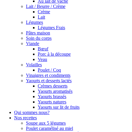
Au lait de vache
Lait / Beurre / Crème
Crème
Lait
Légumes
Légumes Frais
Pâtes maison
Soin du corps
Viande
Bœuf
Porc à la découpe
Veau
Volailles
Poulet / Coq
Vinaigres et condiments
Yaourts et desserts lactés
Crèmes desserts
Yaourts aromatisés
Yaourts brassés
Yaourts natures
Yaourts sur lit de fruits
Qui sommes nous?
Nos recettes
Soupe aux 5 légumes
Poulet caramélisé au miel