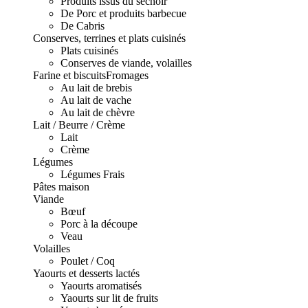
Produits issus du séchoir
De Porc et produits barbecue
De Cabris
Conserves, terrines et plats cuisinés
Plats cuisinés
Conserves de viande, volailles
Farine et biscuits
Fromages
Au lait de brebis
Au lait de vache
Au lait de chèvre
Lait / Beurre / Crème
Lait
Crème
Légumes
Légumes Frais
Pâtes maison
Viande
Bœuf
Porc à la découpe
Veau
Volailles
Poulet / Coq
Yaourts et desserts lactés
Yaourts aromatisés
Yaourts sur lit de fruits