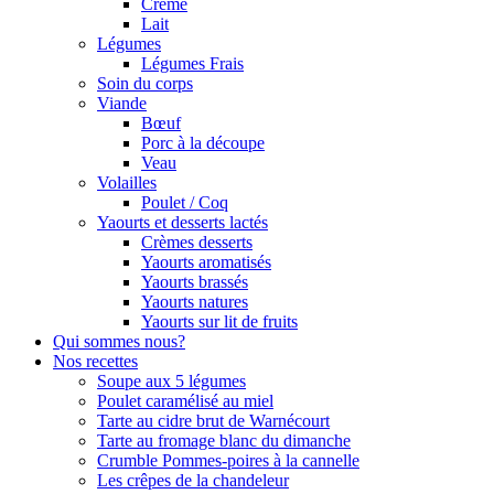
Crème
Lait
Légumes
Légumes Frais
Soin du corps
Viande
Bœuf
Porc à la découpe
Veau
Volailles
Poulet / Coq
Yaourts et desserts lactés
Crèmes desserts
Yaourts aromatisés
Yaourts brassés
Yaourts natures
Yaourts sur lit de fruits
Qui sommes nous?
Nos recettes
Soupe aux 5 légumes
Poulet caramélisé au miel
Tarte au cidre brut de Warnécourt
Tarte au fromage blanc du dimanche
Crumble Pommes-poires à la cannelle
Les crêpes de la chandeleur