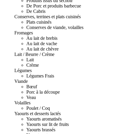
Produits issus du séchoir
De Porc et produits barbecue
De Cabris
Conserves, terrines et plats cuisinés
Plats cuisinés
Conserves de viande, volailles
Fromages
Au lait de brebis
Au lait de vache
Au lait de chèvre
Lait / Beurre / Crème
Lait
Crème
Légumes
Légumes Frais
Viande
Bœuf
Porc à la découpe
Veau
Volailles
Poulet / Coq
Yaourts et desserts lactés
Yaourts aromatisés
Yaourts sur lit de fruits
Yaourts brassés