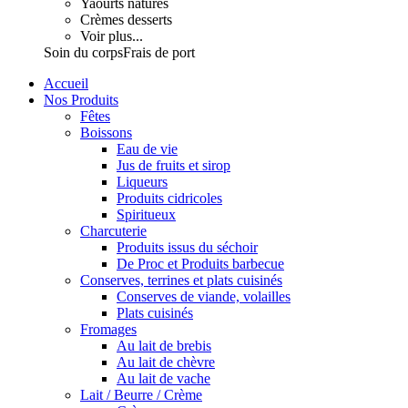
Yaourts natures
Crèmes desserts
Voir plus...
Soin du corps
Frais de port
Accueil
Nos Produits
Fêtes
Boissons
Eau de vie
Jus de fruits et sirop
Liqueurs
Produits cidricoles
Spiritueux
Charcuterie
Produits issus du séchoir
De Proc et Produits barbecue
Conserves, terrines et plats cuisinés
Conserves de viande, volailles
Plats cuisinés
Fromages
Au lait de brebis
Au lait de chèvre
Au lait de vache
Lait / Beurre / Crème