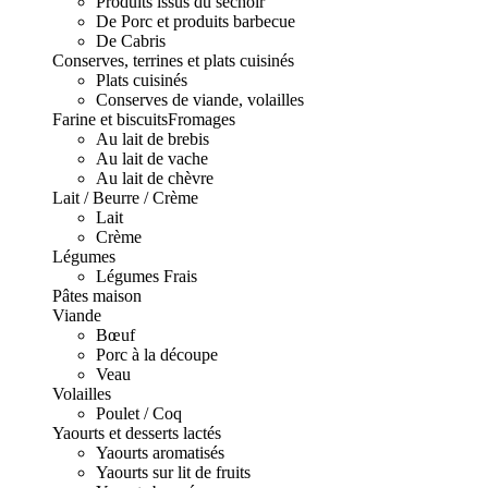
Produits issus du séchoir
De Porc et produits barbecue
De Cabris
Conserves, terrines et plats cuisinés
Plats cuisinés
Conserves de viande, volailles
Farine et biscuits
Fromages
Au lait de brebis
Au lait de vache
Au lait de chèvre
Lait / Beurre / Crème
Lait
Crème
Légumes
Légumes Frais
Pâtes maison
Viande
Bœuf
Porc à la découpe
Veau
Volailles
Poulet / Coq
Yaourts et desserts lactés
Yaourts aromatisés
Yaourts sur lit de fruits