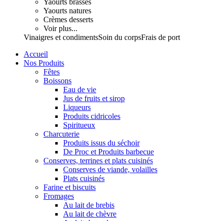
Yaourts brassés
Yaourts natures
Crèmes desserts
Voir plus...
Vinaigres et condiments
Soin du corps
Frais de port
Accueil
Nos Produits
Fêtes
Boissons
Eau de vie
Jus de fruits et sirop
Liqueurs
Produits cidricoles
Spiritueux
Charcuterie
Produits issus du séchoir
De Proc et Produits barbecue
Conserves, terrines et plats cuisinés
Conserves de viande, volailles
Plats cuisinés
Farine et biscuits
Fromages
Au lait de brebis
Au lait de chèvre