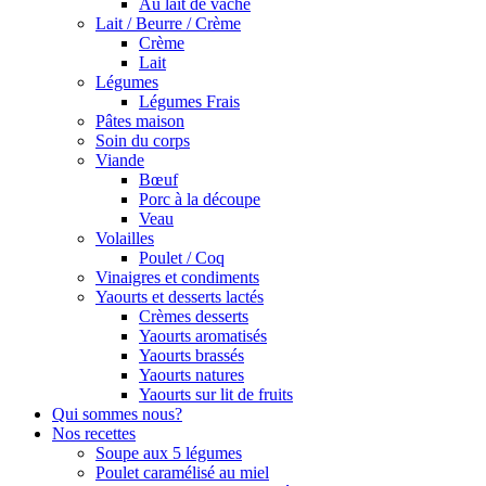
Au lait de vache
Lait / Beurre / Crème
Crème
Lait
Légumes
Légumes Frais
Pâtes maison
Soin du corps
Viande
Bœuf
Porc à la découpe
Veau
Volailles
Poulet / Coq
Vinaigres et condiments
Yaourts et desserts lactés
Crèmes desserts
Yaourts aromatisés
Yaourts brassés
Yaourts natures
Yaourts sur lit de fruits
Qui sommes nous?
Nos recettes
Soupe aux 5 légumes
Poulet caramélisé au miel