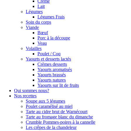
Crème
Lait
Légumes
Légumes Frais
Soin du corps
Viande
Bœuf
Porc à la découpe
Veau
Volailles
Poulet / Coq
Yaourts et desserts lactés
Crèmes desserts
Yaourts aromatisés
Yaourts brassés
Yaourts natures
Yaourts sur lit de fruits
Qui sommes nous?
Nos recettes
Soupe aux 5 légumes
Poulet caramélisé au miel
Tarte au cidre brut de Warnécourt
Tarte au fromage blanc du dimanche
Crumble Pommes-poires à la cannelle
Les crêpes de la chandeleur