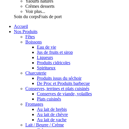
Yaourts natures
Crèmes desserts
Voir plus...
Soin du corps
Frais de port
Accueil
Nos Produits
Fêtes
Boissons
Eau de vie
Jus de fruits et sirop
Liqueurs
Produits cidricoles
Spiritueux
Charcuterie
Produits issus du séchoir
De Proc et Produits barbecue
Conserves, terrines et plats cuisinés
Conserves de viande, volailles
Plats cuisinés
Fromages
Au lait de brebis
Au lait de chèvre
Au lait de vache
Lait / Beurre / Crème