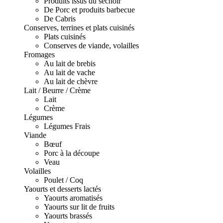
Produits issus du séchoir
De Porc et produits barbecue
De Cabris
Conserves, terrines et plats cuisinés
Plats cuisinés
Conserves de viande, volailles
Fromages
Au lait de brebis
Au lait de vache
Au lait de chèvre
Lait / Beurre / Crème
Lait
Crème
Légumes
Légumes Frais
Viande
Bœuf
Porc à la découpe
Veau
Volailles
Poulet / Coq
Yaourts et desserts lactés
Yaourts aromatisés
Yaourts sur lit de fruits
Yaourts brassés