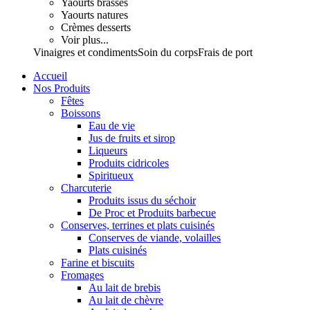
Yaourts brassés
Yaourts natures
Crèmes desserts
Voir plus...
Vinaigres et condiments
Soin du corps
Frais de port
Accueil
Nos Produits
Fêtes
Boissons
Eau de vie
Jus de fruits et sirop
Liqueurs
Produits cidricoles
Spiritueux
Charcuterie
Produits issus du séchoir
De Proc et Produits barbecue
Conserves, terrines et plats cuisinés
Conserves de viande, volailles
Plats cuisinés
Farine et biscuits
Fromages
Au lait de brebis
Au lait de chèvre