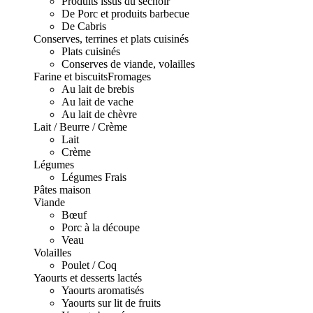
Produits issus du séchoir
De Porc et produits barbecue
De Cabris
Conserves, terrines et plats cuisinés
Plats cuisinés
Conserves de viande, volailles
Farine et biscuits
Fromages
Au lait de brebis
Au lait de vache
Au lait de chèvre
Lait / Beurre / Crème
Lait
Crème
Légumes
Légumes Frais
Pâtes maison
Viande
Bœuf
Porc à la découpe
Veau
Volailles
Poulet / Coq
Yaourts et desserts lactés
Yaourts aromatisés
Yaourts sur lit de fruits