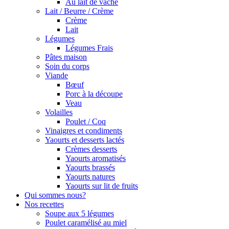
Au lait de vache
Lait / Beurre / Crème
Crème
Lait
Légumes
Légumes Frais
Pâtes maison
Soin du corps
Viande
Bœuf
Porc à la découpe
Veau
Volailles
Poulet / Coq
Vinaigres et condiments
Yaourts et desserts lactés
Crèmes desserts
Yaourts aromatisés
Yaourts brassés
Yaourts natures
Yaourts sur lit de fruits
Qui sommes nous?
Nos recettes
Soupe aux 5 légumes
Poulet caramélisé au miel