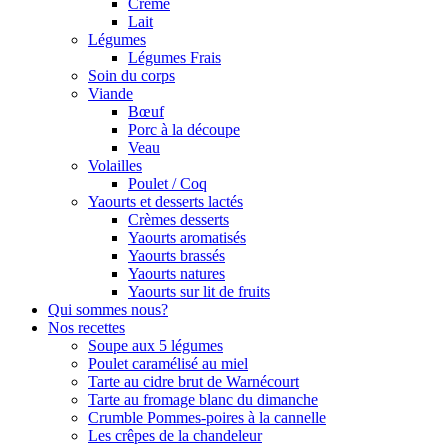
Crème
Lait
Légumes
Légumes Frais
Soin du corps
Viande
Bœuf
Porc à la découpe
Veau
Volailles
Poulet / Coq
Yaourts et desserts lactés
Crèmes desserts
Yaourts aromatisés
Yaourts brassés
Yaourts natures
Yaourts sur lit de fruits
Qui sommes nous?
Nos recettes
Soupe aux 5 légumes
Poulet caramélisé au miel
Tarte au cidre brut de Warnécourt
Tarte au fromage blanc du dimanche
Crumble Pommes-poires à la cannelle
Les crêpes de la chandeleur