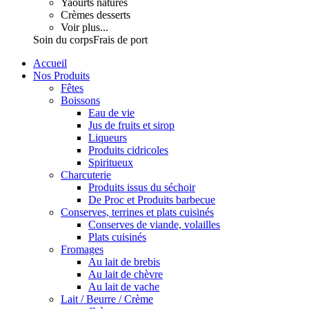
Yaourts natures
Crèmes desserts
Voir plus...
Soin du corps
Frais de port
Accueil
Nos Produits
Fêtes
Boissons
Eau de vie
Jus de fruits et sirop
Liqueurs
Produits cidricoles
Spiritueux
Charcuterie
Produits issus du séchoir
De Proc et Produits barbecue
Conserves, terrines et plats cuisinés
Conserves de viande, volailles
Plats cuisinés
Fromages
Au lait de brebis
Au lait de chèvre
Au lait de vache
Lait / Beurre / Crème