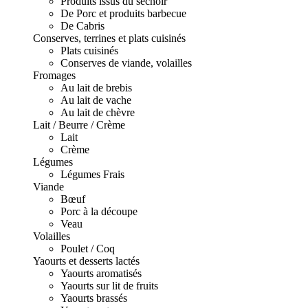
Produits issus du séchoir
De Porc et produits barbecue
De Cabris
Conserves, terrines et plats cuisinés
Plats cuisinés
Conserves de viande, volailles
Fromages
Au lait de brebis
Au lait de vache
Au lait de chèvre
Lait / Beurre / Crème
Lait
Crème
Légumes
Légumes Frais
Viande
Bœuf
Porc à la découpe
Veau
Volailles
Poulet / Coq
Yaourts et desserts lactés
Yaourts aromatisés
Yaourts sur lit de fruits
Yaourts brassés