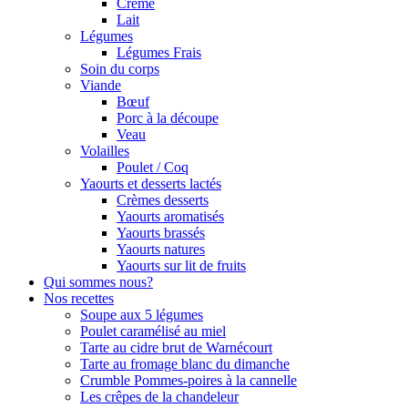
Crème
Lait
Légumes
Légumes Frais
Soin du corps
Viande
Bœuf
Porc à la découpe
Veau
Volailles
Poulet / Coq
Yaourts et desserts lactés
Crèmes desserts
Yaourts aromatisés
Yaourts brassés
Yaourts natures
Yaourts sur lit de fruits
Qui sommes nous?
Nos recettes
Soupe aux 5 légumes
Poulet caramélisé au miel
Tarte au cidre brut de Warnécourt
Tarte au fromage blanc du dimanche
Crumble Pommes-poires à la cannelle
Les crêpes de la chandeleur