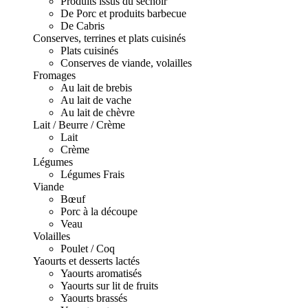
Produits issus du séchoir
De Porc et produits barbecue
De Cabris
Conserves, terrines et plats cuisinés
Plats cuisinés
Conserves de viande, volailles
Fromages
Au lait de brebis
Au lait de vache
Au lait de chèvre
Lait / Beurre / Crème
Lait
Crème
Légumes
Légumes Frais
Viande
Bœuf
Porc à la découpe
Veau
Volailles
Poulet / Coq
Yaourts et desserts lactés
Yaourts aromatisés
Yaourts sur lit de fruits
Yaourts brassés